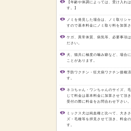
【年齢や体調によっては、受け入れ
す。】
ノミを発見した場合は、ノミ取りシ
すので基本料金にノミ取り料を加算
ケガ、異常体質、病気等、必要事項
ださい。
犬、猫共に極度の噛み癖など、場合
ことがあります。
予防ワクチン・狂犬病ワクチン接種
す。
ネコちゃん・ワンちゃんのサイズ、
じて料金は基本料金に加算させて頂
受付の際に料金をお問合わせ下さい
ミックス犬は純血種と比べて、大き
ズ・毛種等を拝見させて頂き、料金
す。