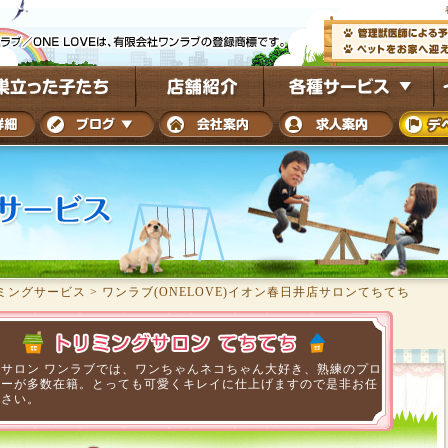
ミングサービス
>
ワンラブ(ONELOVE)イオン春日井店サロンてちてち
トサロン ワンラブでは、ワンちゃんネコちゃん大好き、熟練のプロ
マーが多数在籍。とっても可愛くキレイに仕上げますので是非お任
ださい。