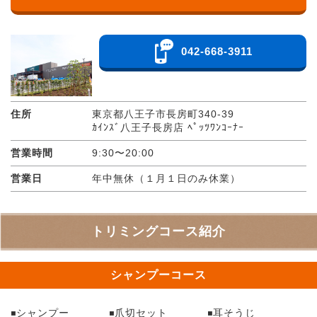
042-668-3911
住所
東京都八王子市長房町340-39
ｶｲﾝｽﾞ八王子長房店 ﾍﾟｯﾂﾜﾝｺｰﾅｰ
営業時間
9:30〜20:00
営業日
年中無休（１月１日のみ休業）
トリミングコース紹介
シャンプーコース
シャンプー
爪切セット
耳そうじ