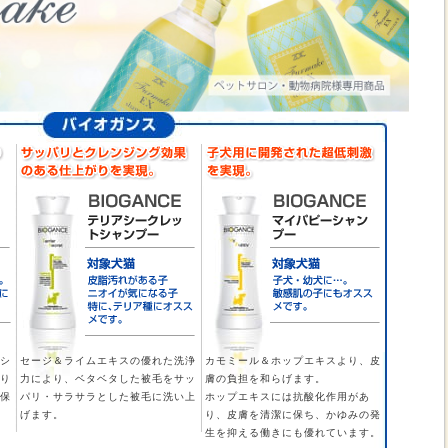
シ
セージ＆ライムエキスの優れた洗浄
カモミール＆ホップエキスより、皮
り
力により、ベタベタした被毛をサッ
膚の負担を和らげます。
保
パリ・サラサラとした被毛に洗い上
ホップエキスには抗酸化作用があ
げます。
り、皮膚を清潔に保ち、かゆみの発
生を抑える働きにも優れています。