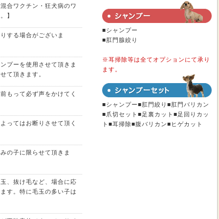
た混合ワクチン・狂犬病のワ
す。】
■シャンプー
断りする場合がございま
■肛門腺絞り
※耳掃除等は全てオプションにて承り
ャンプーを使用させて頂きま
ます。
させて頂きます。
は前もって必ず声をかけてく
■シャンプー■肛門絞り■肛門バリカン
■爪切セット■足裏カット■足回りカッ
によってはお断りさせて頂く
ト■耳掃除■腹バリカン■ヒゲカット
済みの子に限らせて頂きま
毛玉、抜け毛など、場合に応
きます。特に毛玉の多い子は
。