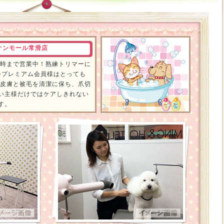
オンモール常滑店
８時まで営業中！熟練トリマーに
♪プレミアム会員様はとっても
 皮膚と被毛を清潔に保ち、爪切
い主様だけではケアしきれない
す。