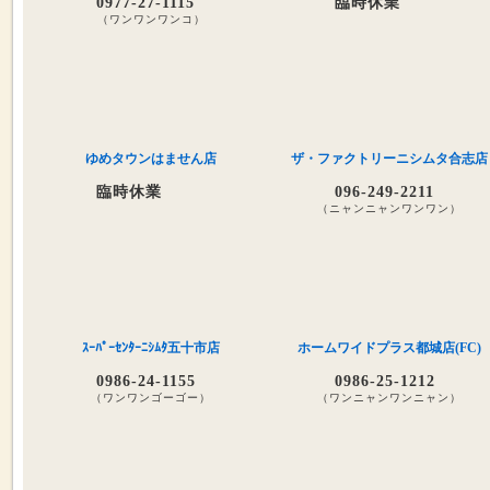
0977-27-1115
臨時休業
（ワンワンワンコ）
ゆめタウンはません店
ザ・ファクトリーニシムタ合志店
臨時休業
096-249-2211
（ニャンニャンワンワン）
ｽｰﾊﾟｰｾﾝﾀｰﾆｼﾑﾀ五十市店
ホームワイドプラス都城店(FC)
0986-24-1155
0986-25-1212
（ワンワンゴーゴー）
（ワンニャンワンニャン）