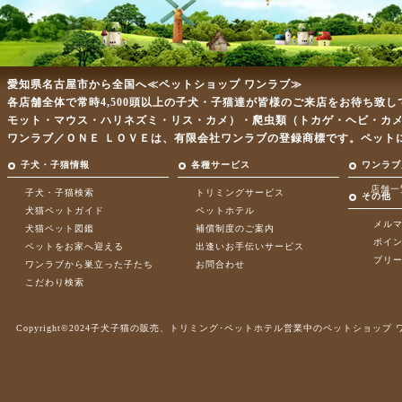
愛知県名古屋市から全国へ≪ペットショップ ワンラブ≫
各店舗全体で常時4,500頭以上の子犬・子猫達が皆様のご来店をお待ち致
モット・マウス・ハリネズミ・リス・カメ）・爬虫類（トカゲ・ヘビ・カ
ワンラブ／ＯＮＥ ＬＯＶＥは、有限会社ワンラブの登録商標です。ペット
子犬・子猫情報
各種サービス
ワンラブ
店舗一
子犬・子猫検索
トリミングサービス
その他
犬猫ペットガイド
ペットホテル
メル
犬猫ペット図鑑
補償制度のご案内
ポイ
ペットをお家へ迎える
出逢いお手伝いサービス
ブリ
ワンラブから巣立った子たち
お問合わせ
こだわり検索
Copyright©2024子犬子猫の販売、トリミング･ペットホテル営業中のペットショップ ワンラブ .A