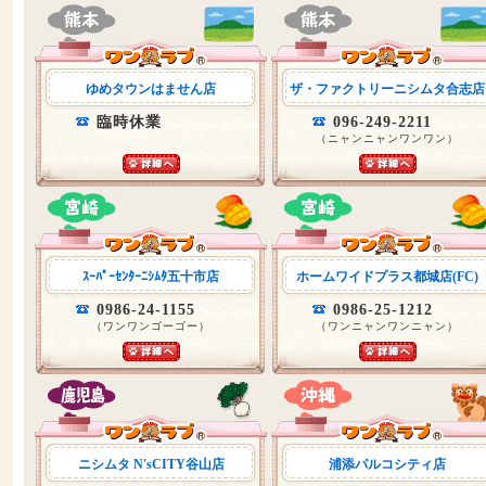
ゆめタウンはません店
ザ・ファクトリーニシムタ合志店
臨時休業
096-249-2211
（ニャンニャンワンワン）
ｽｰﾊﾟｰｾﾝﾀｰﾆｼﾑﾀ五十市店
ホームワイドプラス都城店(FC)
0986-24-1155
0986-25-1212
（ワンワンゴーゴー）
（ワンニャンワンニャン）
ニシムタ N'sCITY谷山店
浦添パルコシティ店