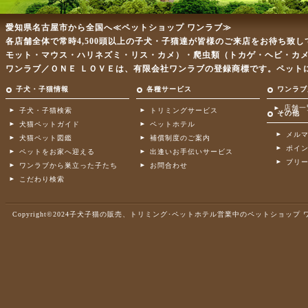
愛知県名古屋市から全国へ≪ペットショップ ワンラブ≫
各店舗全体で常時4,500頭以上の子犬・子猫達が皆様のご来店をお待ち致
モット・マウス・ハリネズミ・リス・カメ）・爬虫類（トカゲ・ヘビ・カ
ワンラブ／ＯＮＥ ＬＯＶＥは、有限会社ワンラブの登録商標です。ペット
子犬・子猫情報
各種サービス
ワンラブ
店舗一
子犬・子猫検索
トリミングサービス
その他
犬猫ペットガイド
ペットホテル
メル
犬猫ペット図鑑
補償制度のご案内
ポイ
ペットをお家へ迎える
出逢いお手伝いサービス
ブリ
ワンラブから巣立った子たち
お問合わせ
こだわり検索
Copyright©2024子犬子猫の販売、トリミング･ペットホテル営業中のペットショップ ワンラブ .A