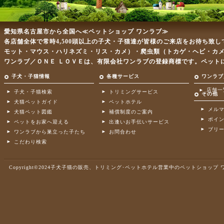
愛知県名古屋市から全国へ≪ペットショップ ワンラブ≫
各店舗全体で常時4,500頭以上の子犬・子猫達が皆様のご来店をお待ち致
モット・マウス・ハリネズミ・リス・カメ）・爬虫類（トカゲ・ヘビ・カ
ワンラブ／ＯＮＥ ＬＯＶＥは、有限会社ワンラブの登録商標です。ペット
子犬・子猫情報
各種サービス
ワンラブ
店舗一
子犬・子猫検索
トリミングサービス
その他
犬猫ペットガイド
ペットホテル
メル
犬猫ペット図鑑
補償制度のご案内
ポイ
ペットをお家へ迎える
出逢いお手伝いサービス
ブリ
ワンラブから巣立った子たち
お問合わせ
こだわり検索
Copyright©2024子犬子猫の販売、トリミング･ペットホテル営業中のペットショップ ワンラブ .A