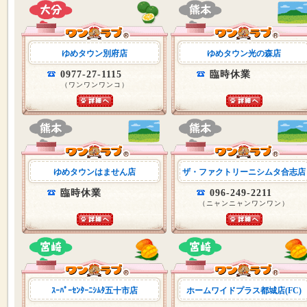
ゆめタウン別府店
ゆめタウン光の森店
0977-27-1115
臨時休業
（ワンワンワンコ）
ゆめタウンはません店
ザ・ファクトリーニシムタ合志店
臨時休業
096-249-2211
（ニャンニャンワンワン）
ｽｰﾊﾟｰｾﾝﾀｰﾆｼﾑﾀ五十市店
ホームワイドプラス都城店(FC)