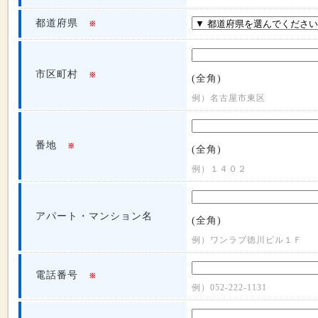
都道府県
※
市区町村
※
(全角)
例）名古屋市東区
番地
※
(全角)
例）１４０２
アパート・マンション名
(全角)
例）ワンラブ徳川ビル１Ｆ
電話番号
※
例）052-222-1131