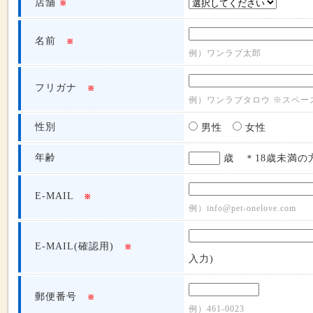
店舗
※
名前
※
例）ワンラブ太郎
フリガナ
※
例）ワンラブタロウ ※スペー
性別
男性
女性
年齢
歳 ＊18歳未満の
E-MAIL
※
例）info@pet-onelove.com
E-MAIL(確認用)
※
入力)
郵便番号
※
例）461-0023