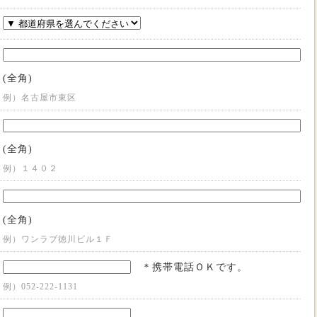
(全角)
例）名古屋市東区
(全角)
例）１４０２
(全角)
例）ワンラブ徳川ビル１Ｆ
＊携帯電話ＯＫです。
例）052-222-1131