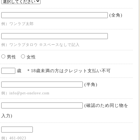
(全角)
例）ワンラブ太郎
例）ワンラブタロウ ※スペースなしで記入
男性
女性
歳 ＊18歳未満の方はクレジット支払い不可
(半角)
例）info@pet-onelove.com
(確認のため同じ物を
入力)
例）461-0023