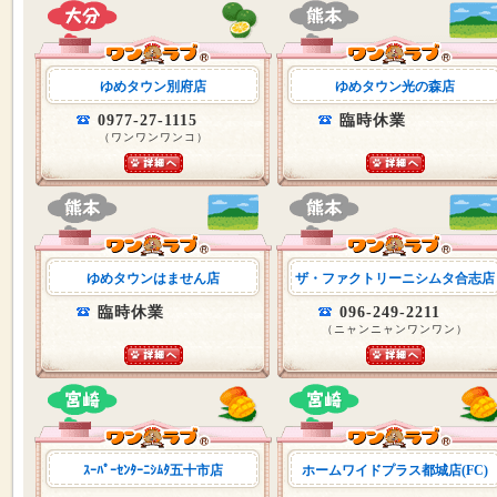
ゆめタウン別府店
ゆめタウン光の森店
0977-27-1115
臨時休業
（ワンワンワンコ）
ゆめタウンはません店
ザ・ファクトリーニシムタ合志店
臨時休業
096-249-2211
（ニャンニャンワンワン）
ｽｰﾊﾟｰｾﾝﾀｰﾆｼﾑﾀ五十市店
ホームワイドプラス都城店(FC)