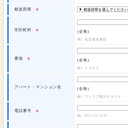
都道府県
※
市区町村
※
(全角)
例）名古屋市東区
番地
※
(全角)
例）１４０２
アパート・マンション名
(全角)
例）ワンラブ徳川ビル１Ｆ
電話番号
※
例）052-222-1131