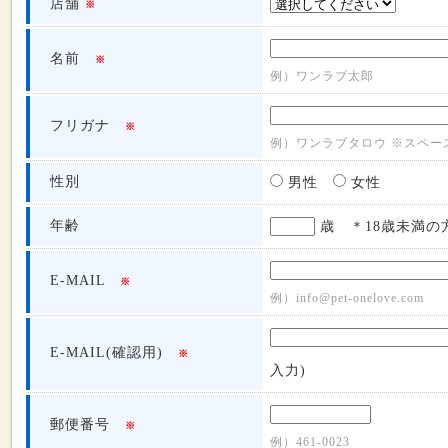
店舗
※
名前
※
例）ワンラブ太郎
フリガナ
※
例）ワンラブタロウ ※スペー
性別
男性
女性
年齢
歳 ＊18歳未満の
E-MAIL
※
例）info@pet-onelove.com
E-MAIL(確認用)
※
入力)
郵便番号
※
例）461-0023