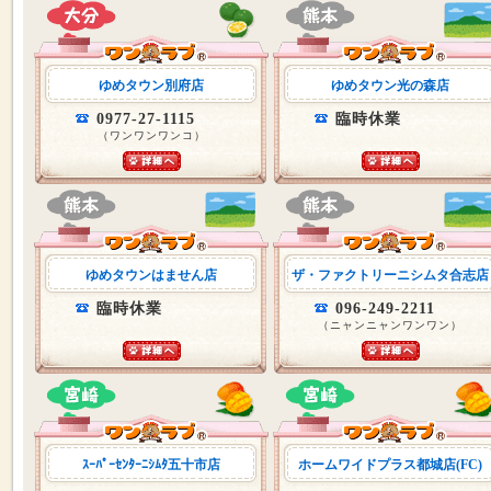
ゆめタウン別府店
ゆめタウン光の森店
0977-27-1115
臨時休業
（ワンワンワンコ）
ゆめタウンはません店
ザ・ファクトリーニシムタ合志店
臨時休業
096-249-2211
（ニャンニャンワンワン）
ｽｰﾊﾟｰｾﾝﾀｰﾆｼﾑﾀ五十市店
ホームワイドプラス都城店(FC)