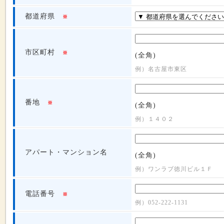
都道府県
※
市区町村
※
(全角)
例）名古屋市東区
番地
※
(全角)
例）１４０２
アパート・マンション名
(全角)
例）ワンラブ徳川ビル１Ｆ
電話番号
※
例）052-222-1131