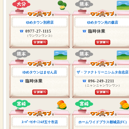
ゆめタウン別府店
ゆめタウン光の森店
0977-27-1115
臨時休業
（ワンワンワンコ）
ゆめタウンはません店
ザ・ファクトリーニシムタ合志店
臨時休業
096-249-2211
（ニャンニャンワンワン）
ｽｰﾊﾟｰｾﾝﾀｰﾆｼﾑﾀ五十市店
ホームワイドプラス都城店(FC)