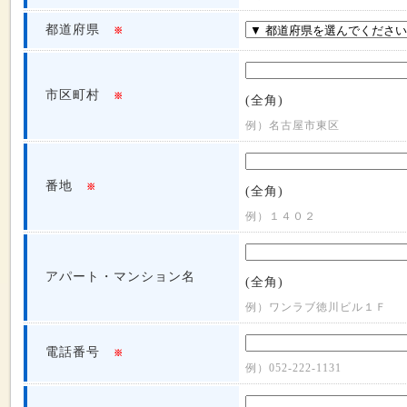
都道府県
※
市区町村
※
(全角)
例）名古屋市東区
番地
※
(全角)
例）１４０２
アパート・マンション名
(全角)
例）ワンラブ徳川ビル１Ｆ
電話番号
※
例）052-222-1131