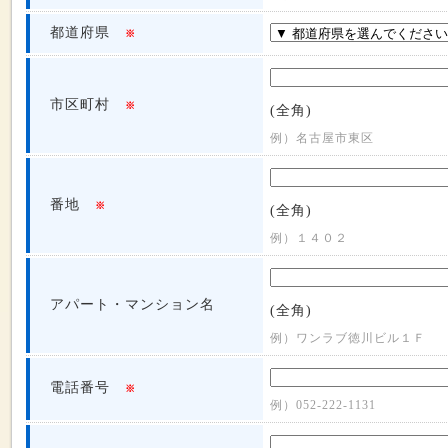
都道府県
※
市区町村
※
(全角)
例）名古屋市東区
番地
※
(全角)
例）１４０２
アパート・マンション名
(全角)
例）ワンラブ徳川ビル１Ｆ
電話番号
※
例）052-222-1131