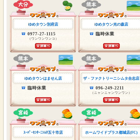
ゆめタウン別府店
ゆめタウン光の森店
0977-27-1115
臨時休業
（ワンワンワンコ）
ゆめタウンはません店
ザ・ファクトリーニシムタ合志店
臨時休業
096-249-2211
（ニャンニャンワンワン）
ｽｰﾊﾟｰｾﾝﾀｰﾆｼﾑﾀ五十市店
ホームワイドプラス都城店(FC)