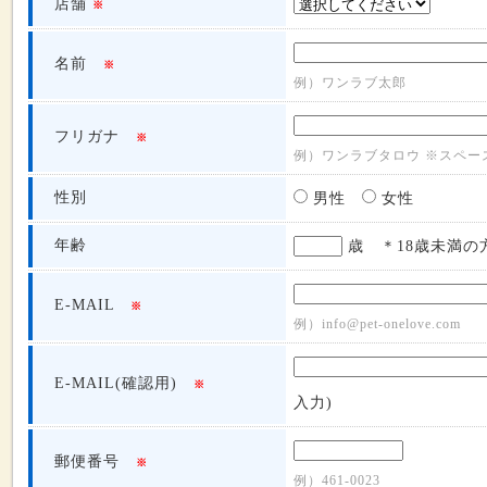
店舗
※
名前
※
例）ワンラブ太郎
フリガナ
※
例）ワンラブタロウ ※スペー
性別
男性
女性
年齢
歳 ＊18歳未満の
E-MAIL
※
例）info@pet-onelove.com
E-MAIL(確認用)
※
入力)
郵便番号
※
例）461-0023