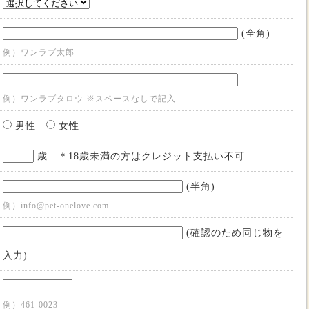
(全角)
例）ワンラブ太郎
例）ワンラブタロウ ※スペースなしで記入
男性
女性
歳 ＊18歳未満の方はクレジット支払い不可
(半角)
例）info@pet-onelove.com
(確認のため同じ物を
入力)
例）461-0023