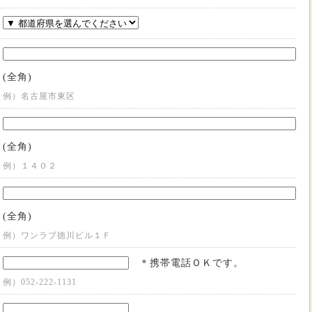
(全角)
例）名古屋市東区
(全角)
例）１４０２
(全角)
例）ワンラブ徳川ビル１Ｆ
＊携帯電話ＯＫです。
例）052-222-1131