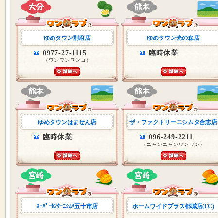
ゆめタウン別府店
ゆめタウン光の森店
0977-27-1115
臨時休業
（ワンワンワンコ）
ゆめタウンはません店
ザ・ファクトリーニシムタ合志店
臨時休業
096-249-2211
（ニャンニャンワンワン）
ｽｰﾊﾟｰｾﾝﾀｰﾆｼﾑﾀ五十市店
ホームワイドプラス都城店(FC)