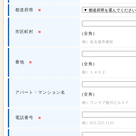
都道府県
※
市区町村
※
(全角)
例）名古屋市東区
番地
※
(全角)
例）１４０２
アパート・マンション名
(全角)
例）ワンラブ徳川ビル１Ｆ
電話番号
※
例）052-222-1131