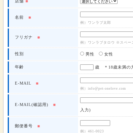
店舗
※
名前
※
例）ワンラブ太郎
フリガナ
※
例）ワンラブタロウ ※スペー
性別
男性
女性
年齢
歳 ＊18歳未満の
E-MAIL
※
例）info@pet-onelove.com
E-MAIL(確認用)
※
入力)
郵便番号
※
例）461-0023