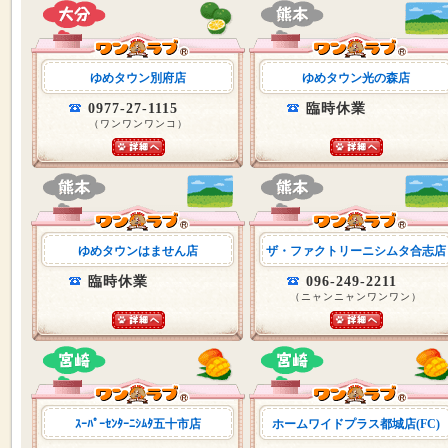
ゆめタウン別府店
ゆめタウン光の森店
0977-27-1115
臨時休業
（ワンワンワンコ）
ゆめタウンはません店
ザ・ファクトリーニシムタ合志店
臨時休業
096-249-2211
（ニャンニャンワンワン）
ｽｰﾊﾟｰｾﾝﾀｰﾆｼﾑﾀ五十市店
ホームワイドプラス都城店(FC)