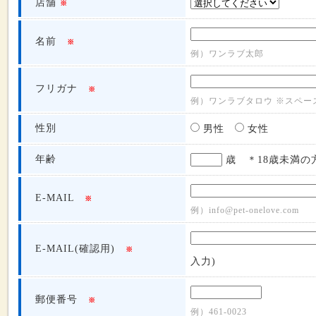
店舗
※
名前
※
例）ワンラブ太郎
フリガナ
※
例）ワンラブタロウ ※スペー
性別
男性
女性
年齢
歳 ＊18歳未満の
E-MAIL
※
例）info@pet-onelove.com
E-MAIL(確認用)
※
入力)
郵便番号
※
例）461-0023