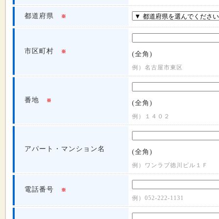
都道府県
※
市区町村
※
(全角)
例）名古屋市東区
番地
※
(全角)
例）１４０２
アパート・マンション名
(全角)
例）ワンラブ徳川ビル１Ｆ
電話番号
※
例）052-222-1131