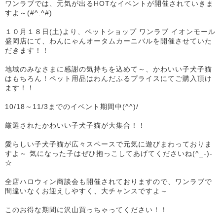
ワンラブでは、元気が出るHOTなイベントが開催されていきま
すよ～(#^.^#)
１０月１８日(土)より、ペットショップ ワンラブ イオンモール
盛岡店にて、わんにゃんオータムカーニバルを開催させていた
だきます！！
地域のみなさまに感謝の気持ちを込めて～、かわいい子犬子猫
はもちろん！ペット用品はわんだふるプライスにてご購入頂け
ます！！
10/18～11/3までのイベント期間中(^^)/
厳選されたかわいい子犬子猫が大集合！！
愛らしい子犬子猫が広々スペースで元気に遊びまわっておりま
すよ～ 気になった子はぜひ抱っこしてあげてくださいね(^_-)-
☆
全店ハロウィン商談会も開催されておりますので、ワンラブで
間違いなくお迎えしやすく、大チャンスですよ～
このお得な期間に沢山買っちゃってください！！