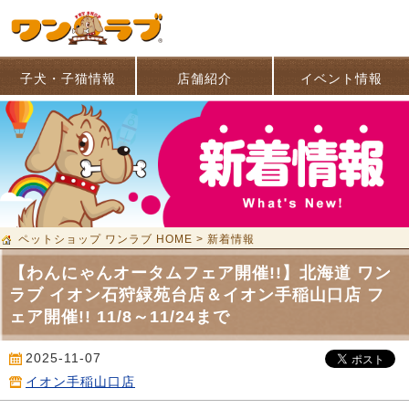
子犬・子猫情報
店舗紹介
イベント情報
ペットショップ ワンラブ HOME
>
新着情報
【わんにゃんオータムフェア開催!!】北海道 ワン
ラブ イオン石狩緑苑台店＆イオン手稲山口店 フ
ェア開催!! 11/8～11/24まで
2025-11-07
イオン手稲山口店