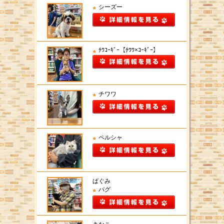
シーズー
ﾁﾜｺｰｷﾞｰ【ﾁﾜﾜ×ｺｰｷﾞｰ】
チワワ
ペルシャ
ぱぐみ
パグ