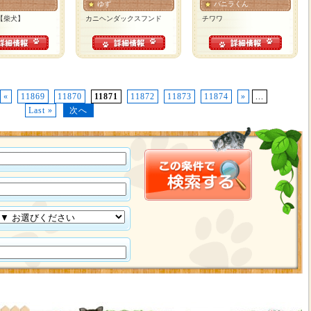
ゆず
バニラくん
【柴犬】
カニヘンダックスフンド
チワワ
«
11869
11870
11871
11872
11873
11874
»
...
Last »
次へ