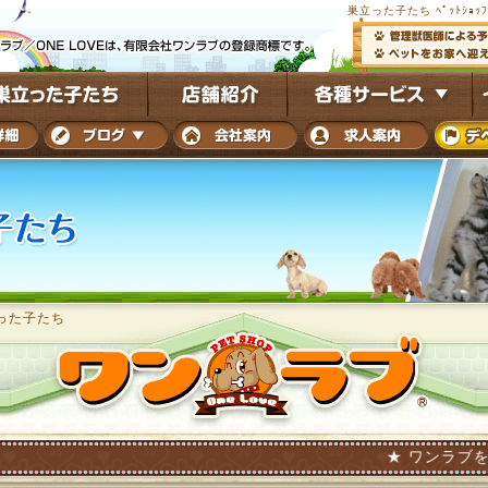
巣立った子たち ﾍﾟｯﾄｼｮｯ
った子たち
★ ワンラブを巣立