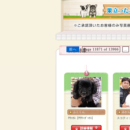
前へ
Page 11871 of 13966
...
ふくくん
みか
ﾁﾜｯｸｽ【ﾁﾜﾜ×ﾀﾞｯｸｽ】
スコティ