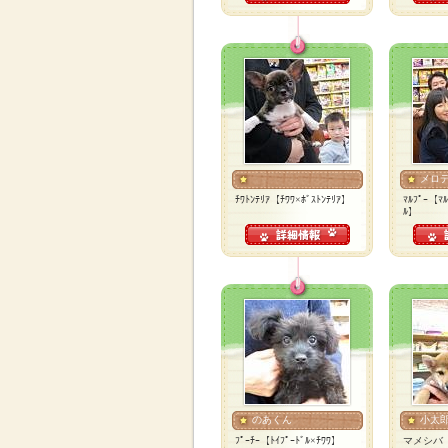
メロ
ﾁﾜﾄﾝﾃﾘｱ【ﾁﾜﾜ×ﾎﾞｽﾄﾝﾃﾘｱ】
ﾏﾙﾌﾟｰ【ﾏﾙ
ﾙ】
のあくん
小太
ﾌﾟｰﾁｰ【ﾄｲﾌﾟｰﾄﾞﾙ×ﾁﾜﾜ】
マメシバ