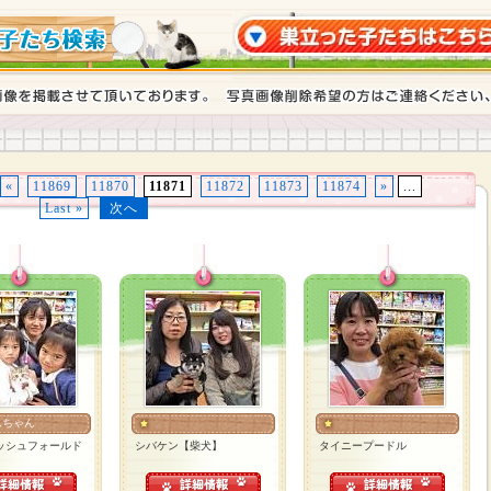
«
11869
11870
11871
11872
11873
11874
»
...
Last »
次へ
んちゃん
ッシュフォールド
シバケン【柴犬】
タイニープードル