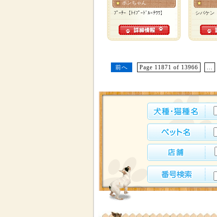
ポンちゃん
ﾌﾟｰﾁｰ【ﾄｲﾌﾟｰﾄﾞﾙ×ﾁﾜﾜ】
シバケン
前へ
Page 11871 of 13966
...