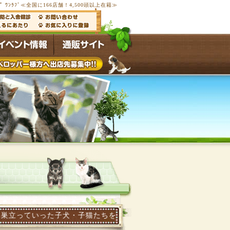
ﾌﾟ ﾜﾝﾗﾌﾞ≪全国に166店舗！4,500頭以上在籍≫
っていった子犬・子猫たちを写真画像で紹介します。