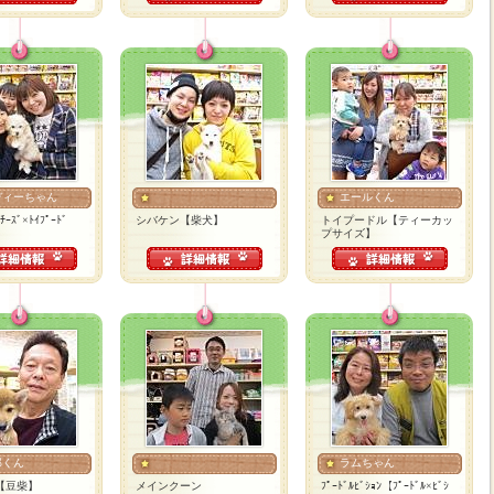
ディーちゃん
エールくん
ﾁｰｽﾞ×ﾄｲﾌﾟｰﾄﾞ
シバケン【柴犬】
トイプードル【ティーカッ
プサイズ】
郎くん
ラムちゃん
【豆柴】
メインクーン
ﾌﾟｰﾄﾞﾙﾋﾞｼｮﾝ【ﾌﾟｰﾄﾞﾙ×ﾋﾞｼ