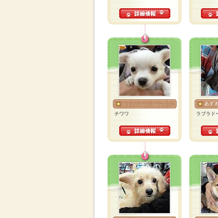
あず
チワワ
ラブラド