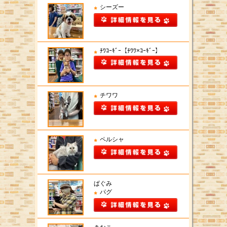
シーズー
ﾁﾜｺｰｷﾞｰ【ﾁﾜﾜ×ｺｰｷﾞｰ】
チワワ
ペルシャ
ぱぐみ
パグ