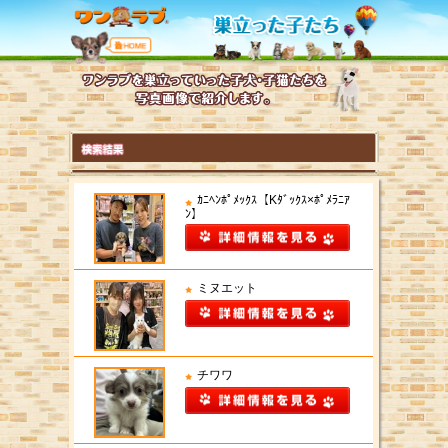
ｶﾆﾍﾝﾎﾟﾒｯｸｽ【Kﾀﾞｯｸｽ×ﾎﾟﾒﾗﾆｱ
ﾝ】
ミヌエット
チワワ