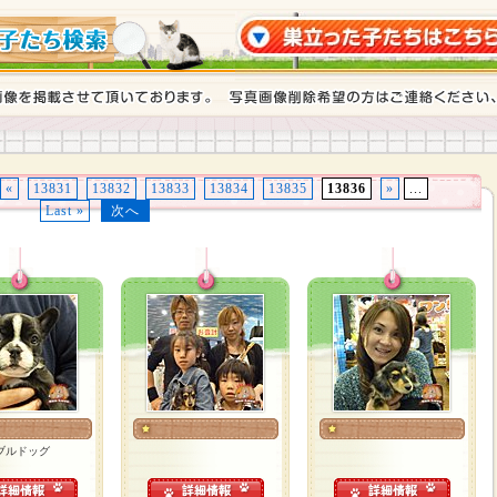
«
13831
13832
13833
13834
13835
13836
»
...
Last »
次へ
ブルドッグ