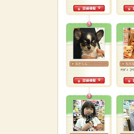
ルナくん
ちろ
ﾁﾜﾎﾟﾒ【ﾁﾜ