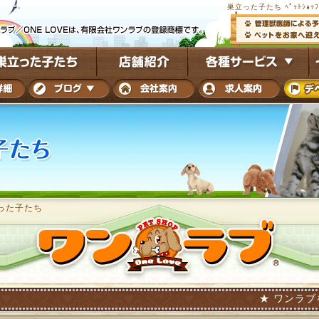
巣立った子たち ﾍﾟｯﾄｼｮｯ
った子たち
★ ワンラブを巣