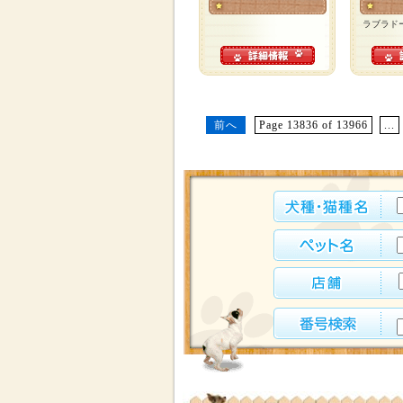
ラブラド
前へ
Page 13836 of 13966
...