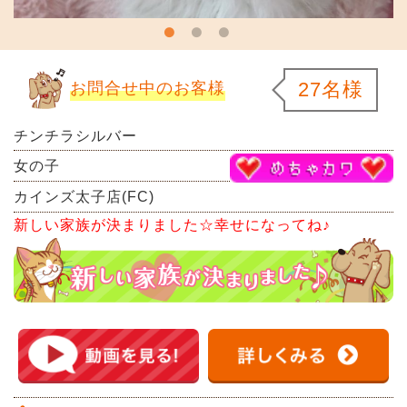
27名様
お問合せ中のお客様
チンチラシルバー
女の子
カインズ太子店(FC)
新しい家族が決まりました☆幸せになってね♪