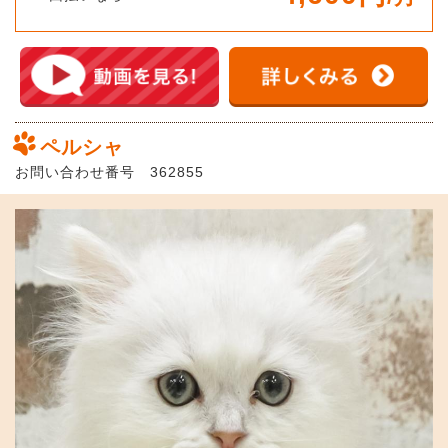
ペルシャ
お問い合わせ番号 362855