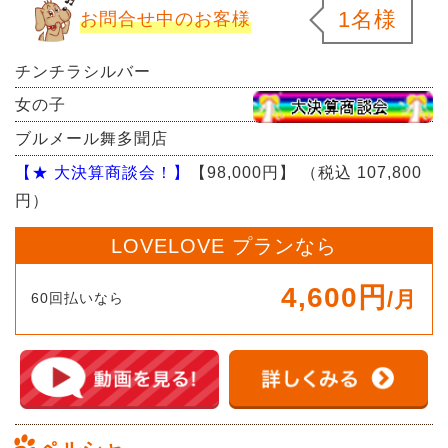
1名様
お問合せ中のお客様
チンチラシルバー
女の子
ブルメール舞多聞店
【★ 大決算商談会！】
【98,000円】
（税込 107,800
円）
LOVELOVE プランなら
4,600円
/月
60回払いなら