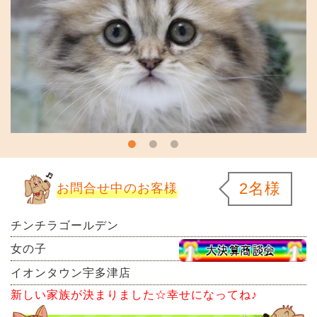
2名様
お問合せ中のお客様
チンチラゴールデン
女の子
イオンタウン宇多津店
新しい家族が決まりました☆幸せになってね♪