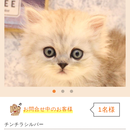
1名様
お問合せ中のお客様
チンチラシルバー