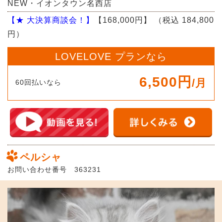
NEW・イオンタウン名西店
【★ 大決算商談会！】
【168,000円】
（税込 184,800
円）
LOVELOVE プランなら
6,500円
/月
60回払いなら
ペルシャ
お問い合わせ番号 363231