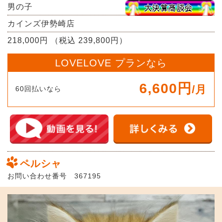
男の子
カインズ伊勢崎店
218,000円 （税込 239,800円）
LOVELOVE プランなら
6,600円
/月
60回払いなら
ペルシャ
お問い合わせ番号 367195