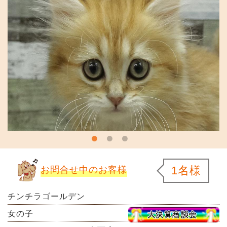
1名様
お問合せ中のお客様
チンチラゴールデン
女の子