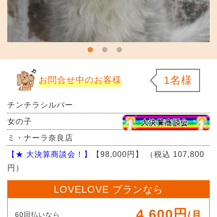
1名様
お問合せ中のお客様
チンチラシルバー
女の子
ミ・ナーラ奈良店
【★ 大決算商談会！】
【98,000円】
（税込 107,800
円）
LOVELOVE プランなら
4,600円
/月
60回払いなら