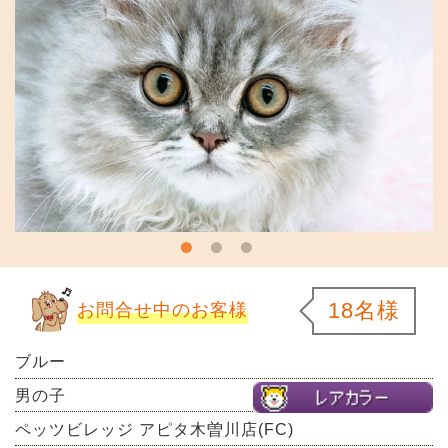
18名様
お問合せ中のお客様
ブルー
男の子
ペッツビレッジ アピタ木曽川店(FC)