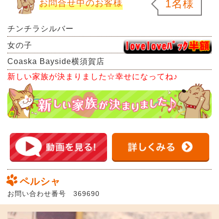
1名様
お問合せ中のお客様
チンチラシルバー
女の子
Coaska Bayside横須賀店
新しい家族が決まりました☆幸せになってね♪
ペルシャ
お問い合わせ番号 369690