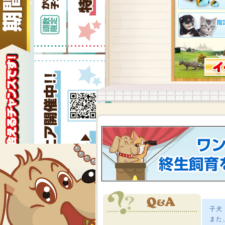
子犬
また