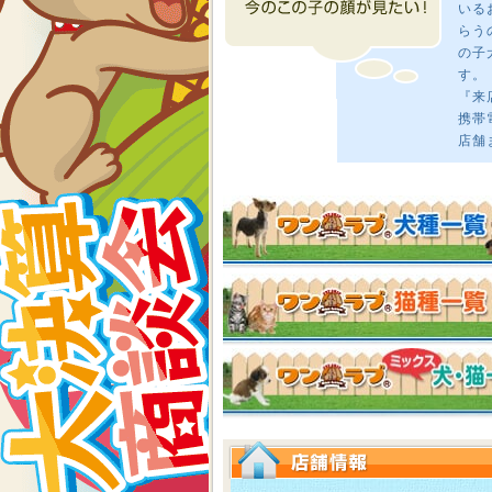
いる
らう
の子
す。
『来
携帯
店舗