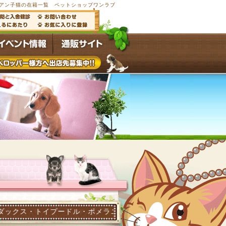
アン子猫の在籍一覧 ペットショップワンラブ
ードル・ポメラニアン他多数の子犬子猫が常時4,500頭以上在籍