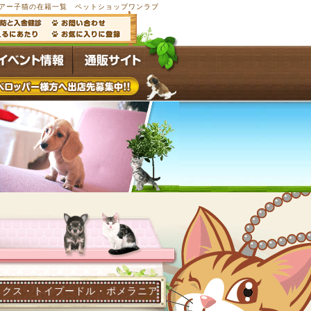
アー子猫の在籍一覧 ペットショップワンラブ
ドル・ポメラニアン他多数の子犬子猫が常時4,500頭以上在籍す