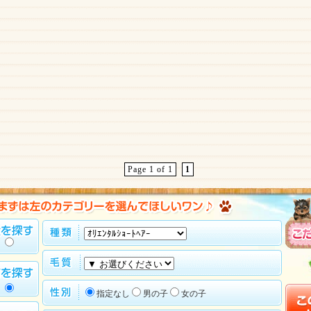
Page 1 of 1
1
指定なし
男の子
女の子