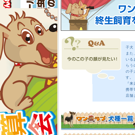
子犬
また
いる
らう
の子
す。
『来
携帯
店舗