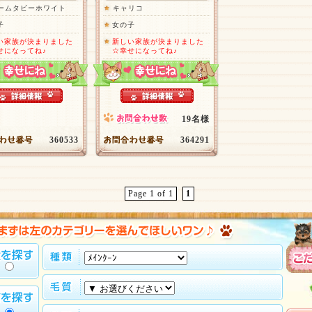
ームタビーホワイト
キャリコ
子
女の子
い家族が決まりました
新しい家族が決まりました
せになってね♪
☆幸せになってね♪
19名様
360533
364291
Page 1 of 1
1