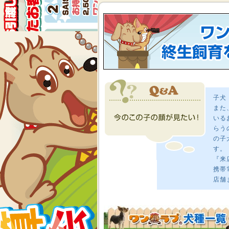
子犬
また
いる
らう
の子
す。
『来
携帯
店舗