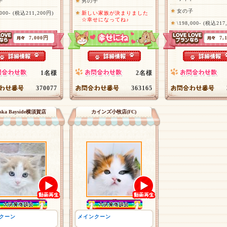
子
男の子
女の子
,000- (税込211,200円)
新しい家族が決まりました
☆幸せになってね♪
\198,000- (税込217
7,000円
7,
1名様
2名様
370077
363165
aska Bayside横須賀店
カインズ小牧店(FC)
クーン
メインクーン