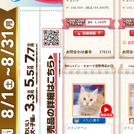
女の子
女の
\168,000- (税込184,800円)
\192
6,300円
370211
MEGAドン・キホーテ宜野湾店(FC)
Co
メインクーン
メイン