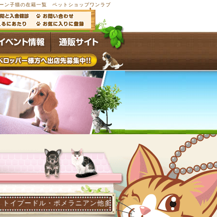
ーン子猫の在籍一覧 ペットショップワンラブ
ポメラニアン他多数の子犬子猫が常時4,500頭以上在籍するペッ