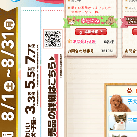
男の子
男の
新しい家族が決まりました
\128
☆幸せになってね♪
6名様
361961