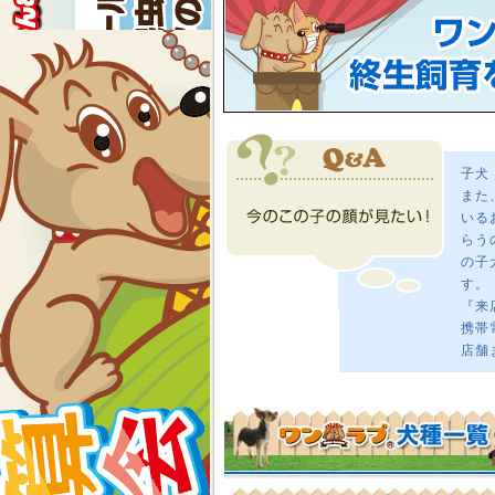
子犬
また
いる
らう
の子
す。
『来
携帯
店舗