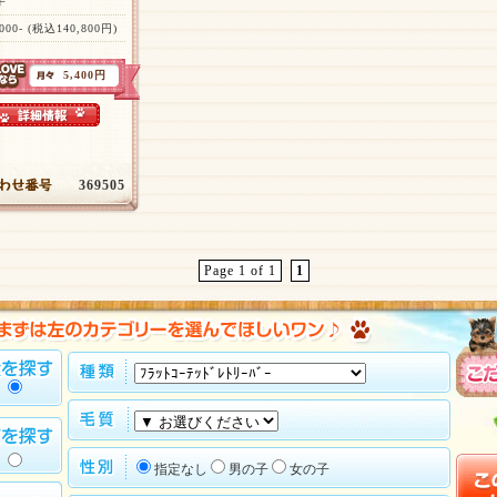
子
,000- (税込140,800円)
5,400円
369505
Page 1 of 1
1
指定なし
男の子
女の子