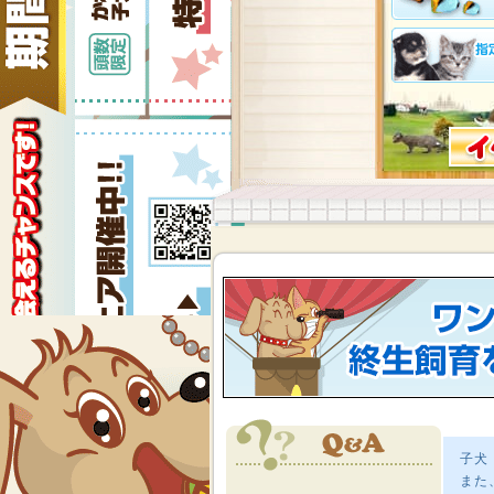
子犬
また