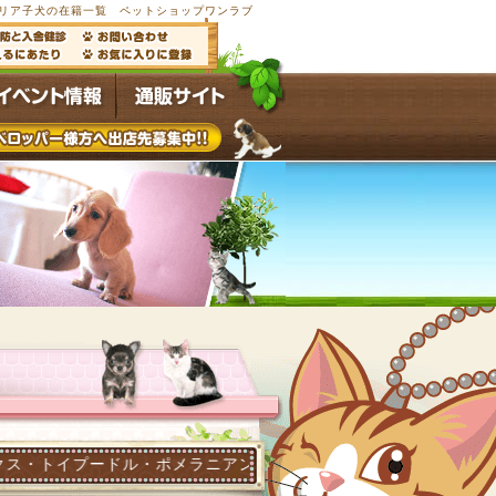
リア子犬の在籍一覧 ペットショップワンラブ
ル・ポメラニアン他多数の子犬子猫が常時4,500頭以上在籍する