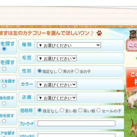
指定なし
男の子
女の子
指定なし
安い順
高い順
セールの子