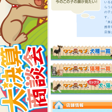
いる
らう
の子
す。
『来
携帯
店舗