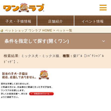
子犬・子猫情報
店舗紹介
イベント情報
ペットショップ ワンラブ HOME
>
ペット一覧
条件を指定して探す(開くワン)
検索結果:
ミックス犬・ミックス猫、
種類：
柴ﾌﾞﾙ【ｼﾊﾞｹﾝ×ﾌﾞﾙ
ﾄﾞｯｸﾞ】、