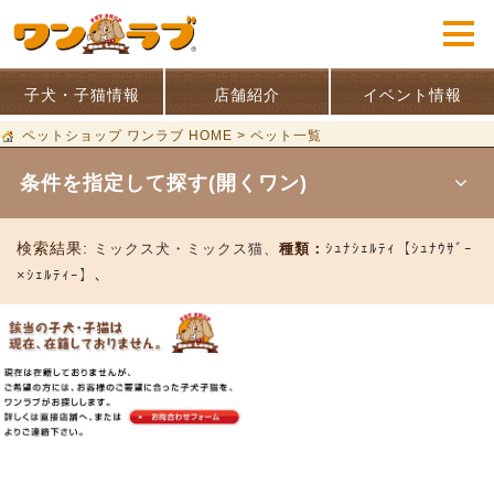
子犬・子猫情報
店舗紹介
イベント情報
ペットショップ ワンラブ HOME
>
ペット一覧
条件を指定して探す(開くワン)
検索結果:
ミックス犬・ミックス猫、
種類：
ｼｭﾅｼｪﾙﾃｨ【ｼｭﾅｳｻﾞｰ
×ｼｪﾙﾃｨｰ】、