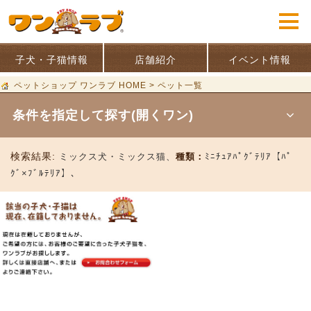
子犬・子猫情報
店舗紹介
イベント情報
ペットショップ ワンラブ HOME
>
ペット一覧
条件を指定して探す(開くワン)
検索結果:
ミックス犬・ミックス猫、
種類：
ﾐﾆﾁｭｱﾊﾟｸﾞﾃﾘｱ【ﾊﾟ
ｸﾞ×ﾌﾞﾙﾃﾘｱ】、