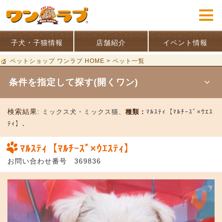
子犬・子猫情報
店舗紹介
イベント情報
ペットショップ ワンラブ HOME
>
ペット一覧
条件を指定して探す(開くワン)
検索結果:
ミックス犬・ミックス猫、
種類：
ﾏﾙｽﾃｨ【ﾏﾙﾁｰｽﾞ×ｳｴｽ
ﾃｨ】、
ﾏﾙｽﾃｨ【ﾏﾙﾁｰｽﾞ×ｳｴｽﾃｨ】
お問い合わせ番号 369836