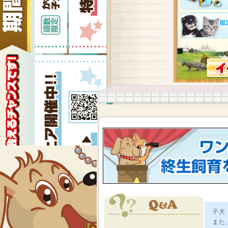
子犬
また