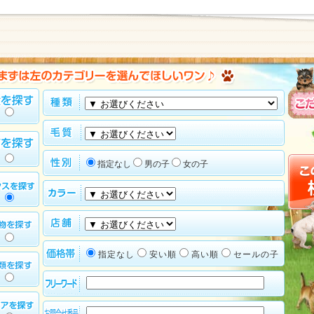
指定なし
男の子
女の子
指定なし
安い順
高い順
セールの子