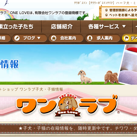
ﾁﾜﾎﾞｽﾄﾝ【ﾁﾜﾜ×ﾎﾞｽﾄﾝﾃﾘｱ】ハ
トショップ ワンラブ子犬・子猫情報
犬・子猫の在籍情報を、随時更新中です。チワワ・ダックス・トイプ