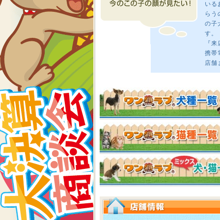
いる
らう
の子
す。
『来
携帯
店舗