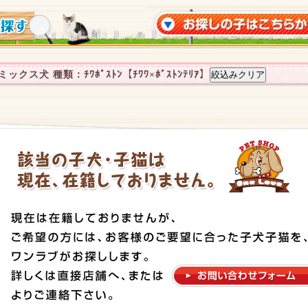
クス犬 種類：ﾁﾜﾎﾞｽﾄﾝ【ﾁﾜﾜ×ﾎﾞｽﾄﾝﾃﾘｱ】