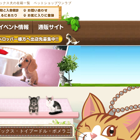
ーフ犬・ミックス犬の在籍一覧 ペットショップワンラブ
ードル・ポメラニアン他多数の子犬子猫が常時4,500頭以上在籍