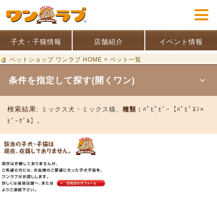
子犬・子猫情報
店舗紹介
イベント情報
ペットショップ ワンラブ HOME
>
ペット一覧
条件を指定して探す(開くワン)
検索結果:
ミックス犬・ミックス猫、
種類：
ﾊﾟﾋﾟﾋﾞｰ【ﾊﾟﾋﾟﾖﾝ×
ﾋﾞｰｸﾞﾙ】、