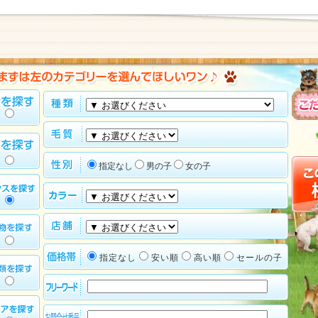
指定なし
男の子
女の子
指定なし
安い順
高い順
セールの子