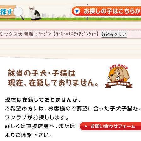
クス犬 種類：ﾖｰﾋﾟﾝ【ﾖｰｷｰ×ﾐﾆﾁｭｱﾋﾟﾝｼｬｰ】