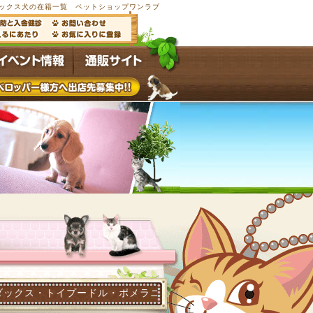
ーフ犬・ミックス犬の在籍一覧 ペットショップワンラブ
ードル・ポメラニアン他多数の子犬子猫が常時4,500頭以上在籍