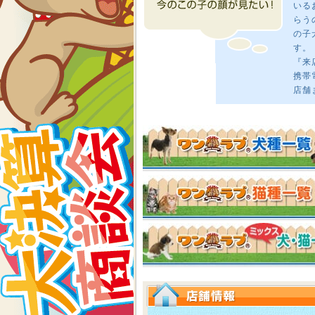
いる
らう
の子
す。
『来
携帯
店舗