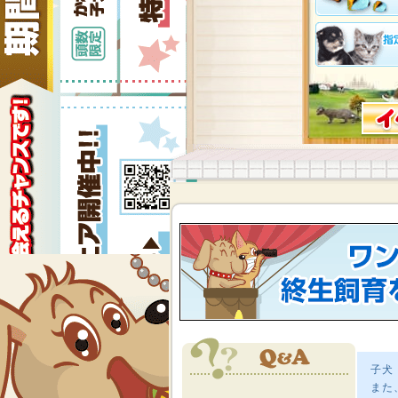
子犬
また