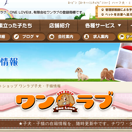
ﾖｰﾋﾟﾝ【ﾖｰｷｰ×ﾐﾆﾁｭｱﾋﾟﾝｼｬｰ】ハ
トショップ ワンラブ子犬・子猫情報
犬・子猫の在籍情報を、随時更新中です。チワワ・ダックス・トイプ