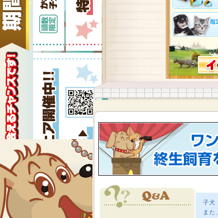
子犬
また