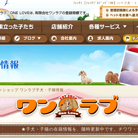
ﾌﾚﾝﾁﾝ【ﾌﾚﾝﾁﾌﾞﾙﾄﾞｯｸﾞ×狆】ハ
トショップ ワンラブ子犬・子猫情報
子犬・子猫の在籍情報を、随時更新中です。チワワ・ダックス・トイ