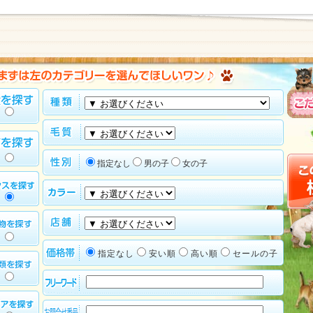
指定なし
男の子
女の子
指定なし
安い順
高い順
セールの子