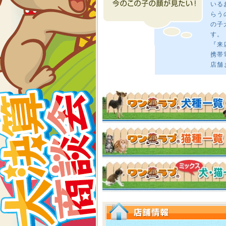
いる
らう
の子
す。
『来
携帯
店舗