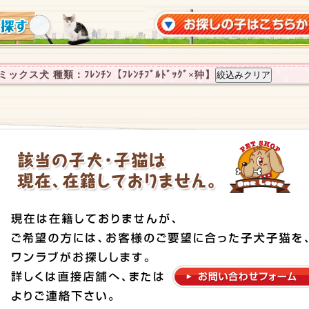
クス犬 種類：ﾌﾚﾝﾁﾝ【ﾌﾚﾝﾁﾌﾞﾙﾄﾞｯｸﾞ×狆】