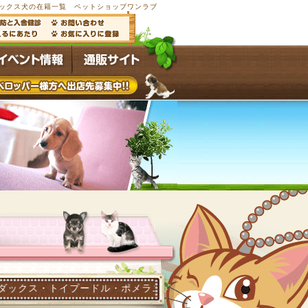
ーフ犬・ミックス犬の在籍一覧 ペットショップワンラブ
プードル・ポメラニアン他多数の子犬子猫が常時4,500頭以上在