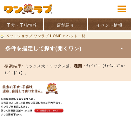
子犬・子猫情報
店舗紹介
イベント情報
ペットショップ ワンラブ HOME
>
ペット一覧
条件を指定して探す(開くワン)
検索結果:
ミックス犬・ミックス猫、
種類：
ﾁｬｲﾌﾟｰ【ﾁｬｲﾆｰｽﾞ×ﾄ
ｲﾌﾟｰﾄﾞﾙ】、