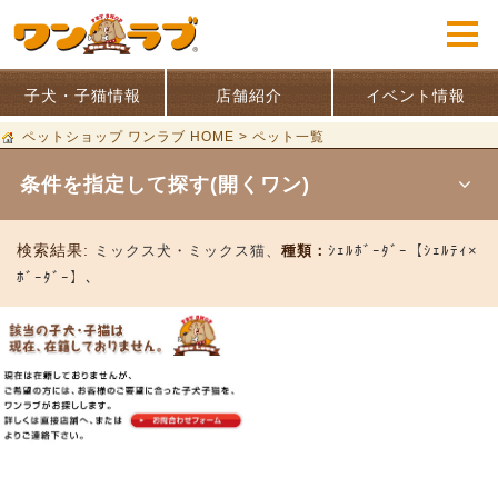
子犬・子猫情報
店舗紹介
イベント情報
ペットショップ ワンラブ HOME
>
ペット一覧
条件を指定して探す(開くワン)
検索結果:
ミックス犬・ミックス猫、
種類：
ｼｪﾙﾎﾞｰﾀﾞｰ【ｼｪﾙﾃｨ×
ﾎﾞｰﾀﾞｰ】、