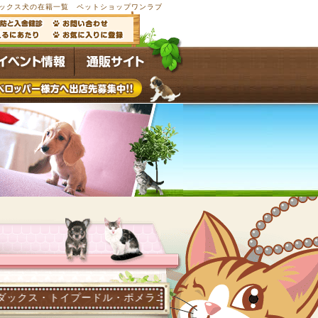
ーフ犬・ミックス犬の在籍一覧 ペットショップワンラブ
ードル・ポメラニアン他多数の子犬子猫が常時4,500頭以上在籍