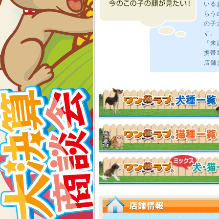
いる
らう
の子
す。
『来
携帯
店舗