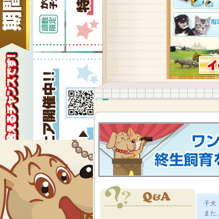
子犬
また