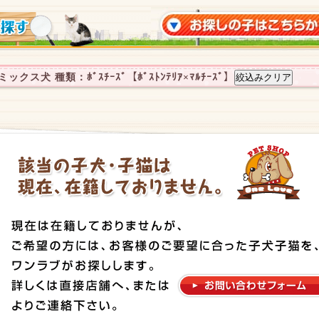
クス犬 種類：ﾎﾞｽﾁｰｽﾞ【ﾎﾞｽﾄﾝﾃﾘｱ×ﾏﾙﾁｰｽﾞ】