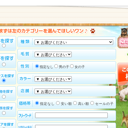
指定なし
男の子
女の子
指定なし
安い順
高い順
セールの子