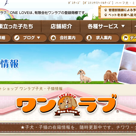
ﾎﾞｽﾁｰｽﾞ【ﾎﾞｽﾄﾝﾃﾘｱ×ﾏﾙﾁｰｽﾞ】ハ
トショップ ワンラブ子犬・子猫情報
子犬・子猫の在籍情報を、随時更新中です。チワワ・ダックス・トイプ