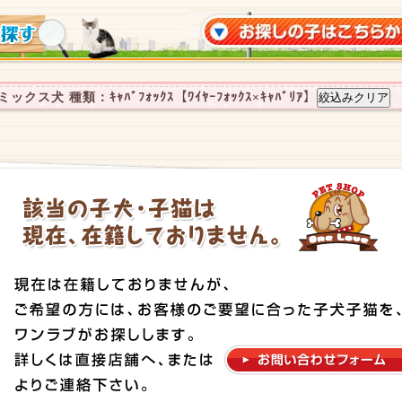
クス犬 種類：ｷｬﾊﾞﾌｫｯｸｽ【ﾜｲﾔｰﾌｫｯｸｽ×ｷｬﾊﾞﾘｱ】