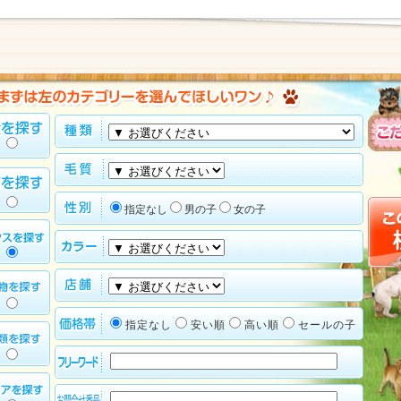
指定なし
男の子
女の子
指定なし
安い順
高い順
セールの子