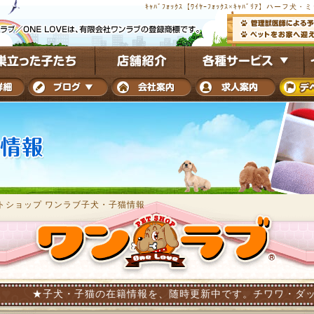
ｷｬﾊﾞﾌｫｯｸｽ【ﾜｲﾔｰﾌｫｯｸｽ×ｷｬﾊﾞﾘｱ】
トショップ ワンラブ子犬・子猫情報
・子猫の在籍情報を、随時更新中です。チワワ・ダックス・トイプー