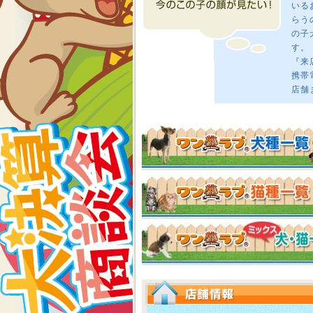
いる
らう
の子
す。
『来
携帯
店舗