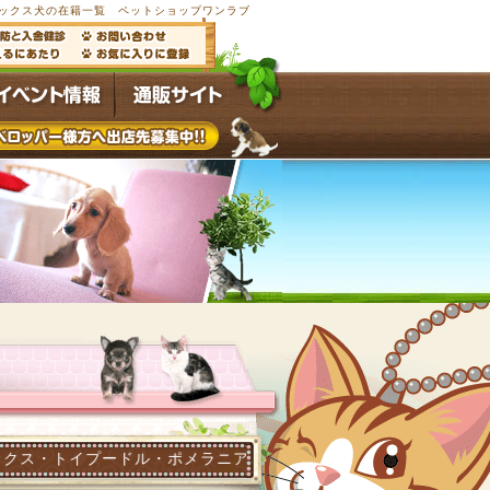
ハーフ犬・ミックス犬の在籍一覧 ペットショップワンラブ
ドル・ポメラニアン他多数の子犬子猫が常時4,500頭以上在籍す