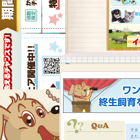
子犬
また