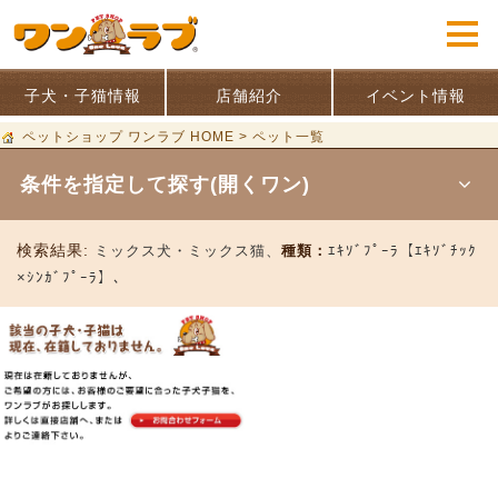
子犬・子猫情報
店舗紹介
イベント情報
ペットショップ ワンラブ HOME
>
ペット一覧
条件を指定して探す(開くワン)
検索結果:
ミックス犬・ミックス猫、
種類：
ｴｷｿﾞﾌﾟｰﾗ【ｴｷｿﾞﾁｯｸ
×ｼﾝｶﾞﾌﾟｰﾗ】、