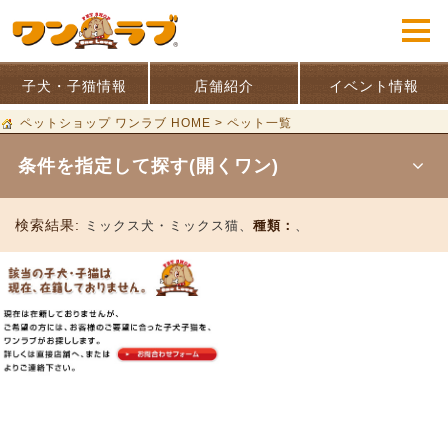
子犬・子猫情報
店舗紹介
イベント情報
ペットショップ ワンラブ HOME
>
ペット一覧
条件を指定して探す(開くワン)
検索結果:
ミックス犬・ミックス猫、
種類：
、