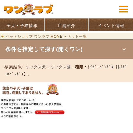
子犬・子猫情報
店舗紹介
イベント情報
ペットショップ ワンラブ HOME
>
ペット一覧
条件を指定して探す(開くワン)
検索結果:
ミックス犬・ミックス猫、
種類：
ﾄｲｶﾞｰﾍﾞﾝｶﾞﾙ【ﾄｲｶﾞ
ｰ×ﾍﾞﾝｶﾞﾙ】、