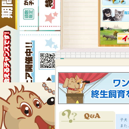
子犬
また