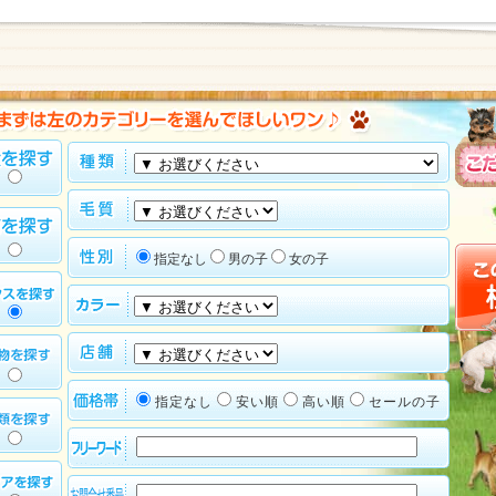
指定なし
男の子
女の子
指定なし
安い順
高い順
セールの子