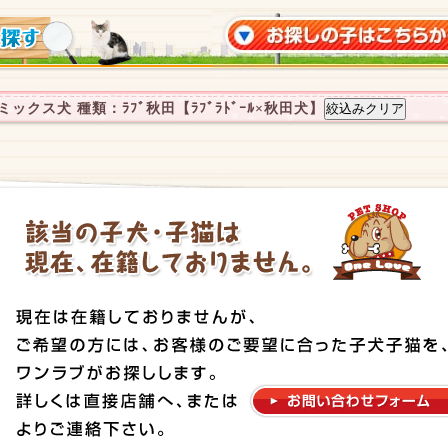
ックス犬 種類：ﾗﾌﾞ秋田【ﾗﾌﾞﾗﾄﾞｰﾙ×秋田犬】