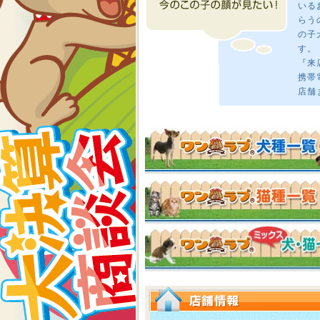
いる
らう
の子
す。
『来
携帯
店舗