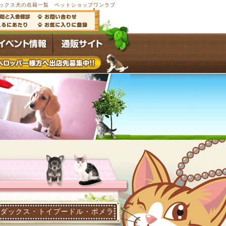
犬・ミックス犬の在籍一覧 ペットショップワンラブ
プードル・ポメラニアン他多数の子犬子猫が常時4,500頭以上在