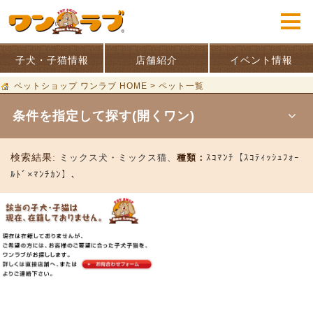
子犬・子猫情報
店舗紹介
イベント情報
ペットショップ ワンラブ HOME
>
ペット一覧
条件を指定して探す(開くワン)
検索結果:
ミックス犬・ミックス猫、
種類：
ｽｺﾏﾝﾁ【ｽｺﾃｨｯｼｭﾌｫｰ
ﾙﾄﾞ×ﾏﾝﾁｶﾝ】、