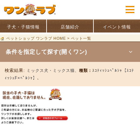
子犬・子猫情報
店舗紹介
イベント情報
ペットショップ ワンラブ HOME
>
ペット一覧
条件を指定して探す(開くワン)
検索結果:
ミックス犬・ミックス猫、
種類：
ｽｺﾃｨｯｼｭﾍﾟﾙｼｬ【ｽｺﾃ
ｨｯｼｭF×ﾍﾟﾙｼｬ】、