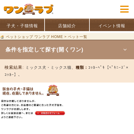
子犬・子猫情報
店舗紹介
イベント情報
ペットショップ ワンラブ HOME
>
ペット一覧
条件を指定して探す(開くワン)
検索結果:
ミックス犬・ミックス猫、
種類：
ｺｯｶｰﾍﾟｷ【ﾍﾟｷﾆｰｽﾞ×
ｺｯｶｰ】、