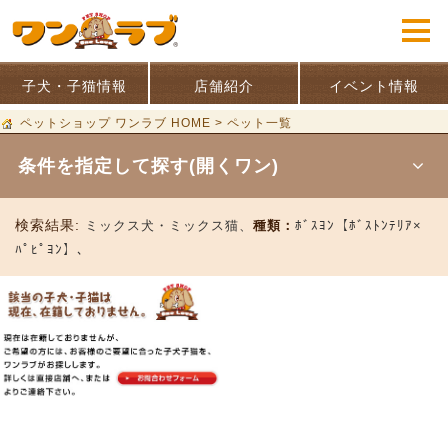
子犬・子猫情報
店舗紹介
イベント情報
ペットショップ ワンラブ HOME
>
ペット一覧
条件を指定して探す(開くワン)
検索結果:
ミックス犬・ミックス猫、
種類：
ﾎﾞｽﾖﾝ【ﾎﾞｽﾄﾝﾃﾘｱ×
ﾊﾟﾋﾟﾖﾝ】、