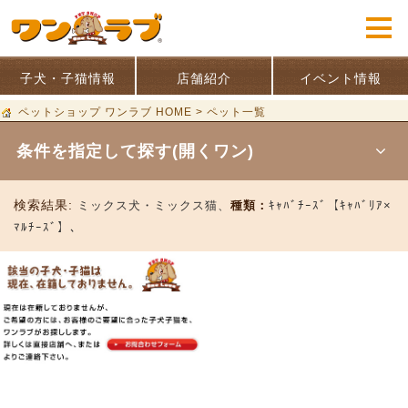
子犬・子猫情報
店舗紹介
イベント情報
ペットショップ ワンラブ HOME
>
ペット一覧
条件を指定して探す(開くワン)
検索結果:
ミックス犬・ミックス猫、
種類：
ｷｬﾊﾞﾁｰｽﾞ【ｷｬﾊﾞﾘｱ×
ﾏﾙﾁｰｽﾞ】、