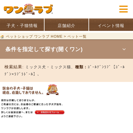
子犬・子猫情報
店舗紹介
イベント情報
ペットショップ ワンラブ HOME
>
ペット一覧
条件を指定して探す(開くワン)
検索結果:
ミックス犬・ミックス猫、
種類：
ｺﾞｰﾙﾃﾞﾝﾗﾌﾞ【ｺﾞｰﾙ
ﾃﾞﾝ×ﾗﾌﾞﾗﾄﾞｰﾙ】、