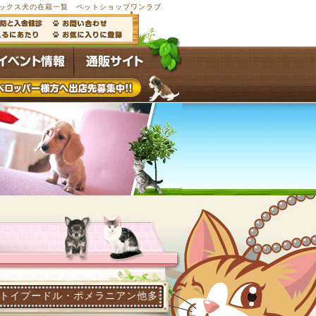
フ犬・ミックス犬の在籍一覧 ペットショップワンラブ
・ポメラニアン他多数の子犬子猫が常時4,500頭以上在籍するペ