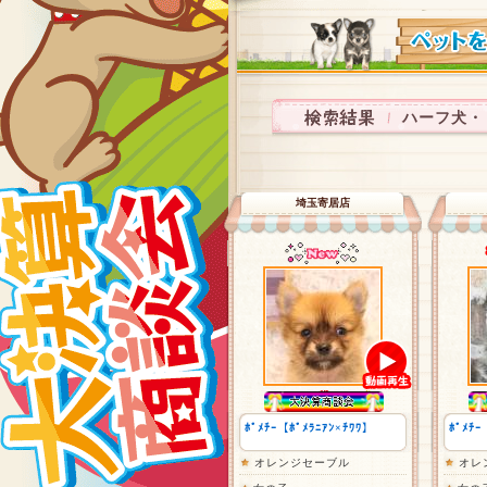
ハーフ犬・ミ
埼玉寄居店
ﾎﾟﾒﾁｰ【ﾎﾟﾒﾗﾆｱﾝ×ﾁﾜﾜ】
ﾎﾟﾒﾁｰ
オレンジセーブル
オレ