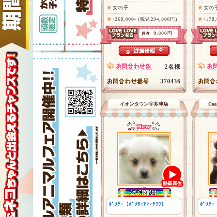
女の子
女の
\268,000- (税込294,800円)
\178
9,000円
2名様
370436
イオンタウン宇多津店
Co
ﾎﾟﾒﾁｰ【ﾎﾟﾒﾗﾆｱﾝ×ﾁﾜﾜ】
ﾎﾟﾒﾁｰ