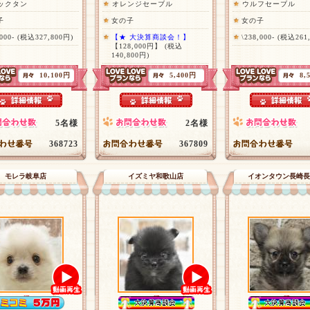
ックタン
オレンジセーブル
ウルフセーブル
子
女の子
女の子
,000- (税込327,800円)
【★ 大決算商談会！】
\238,000- (税込261
【128,000円】
(税込
140,800円)
10,100円
5,400円
8,
5名様
2名様
368723
367809
モレラ岐阜店
イズミヤ和歌山店
イオンタウン長崎長