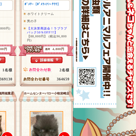
ﾜ】
ﾎﾟﾒﾁｰ【ﾎﾟﾒﾗﾆｱﾝ×ﾁﾜﾜ】
ホワイトクリーム
男の子
,800円)
【大決算商談会！ラブラブ
パック50％OFF!!!】
【88,000円】
(税込96,800
円)
400円
4,800円
1名様
2名様
369130
364659
福岡福重店
ホームセンターバロー小牧岩崎店