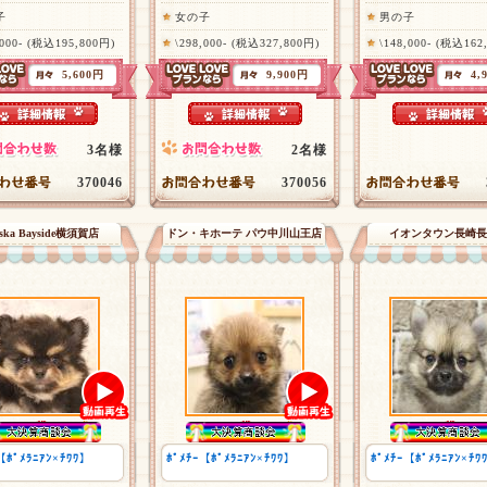
子
女の子
男の子
,000- (税込195,800円)
\298,000- (税込327,800円)
\148,000- (税込162
5,600円
9,900円
4,
3名様
2名様
370046
370056
aska Bayside横須賀店
ドン・キホーテ パウ中川山王店
イオンタウン長崎長
【ﾎﾟﾒﾗﾆｱﾝ×ﾁﾜﾜ】
ﾎﾟﾒﾁｰ【ﾎﾟﾒﾗﾆｱﾝ×ﾁﾜﾜ】
ﾎﾟﾒﾁｰ【ﾎﾟﾒﾗﾆｱﾝ×ﾁﾜ