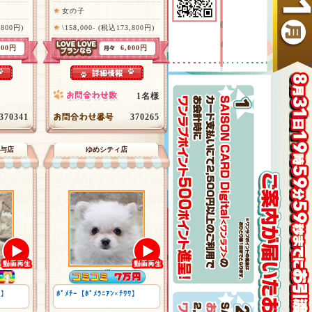
女の子
,800円)
\158,000- (税込173,800円)
900円
6,000円
1名様
370341
370265
与店
ゆめシティ店
ﾜ】
ﾎﾟﾒﾁｰ【ﾎﾟﾒﾗﾆｱﾝ×ﾁﾜﾜ】