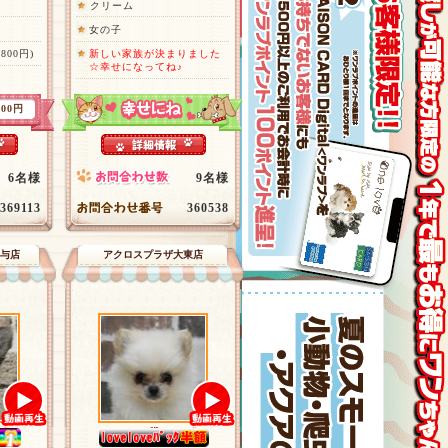
クリーム
女の子
,800円)
新しい家族が決まりました
☆幸せになってね♪
500円
6名様
9名様
369113
360538
与店
アクロスプラザ大東店