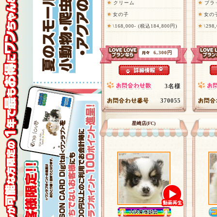
クリーム
ブラ
女の子
女の
\168,000- (税込184,800円)
\298
6,300円
3名様
370055
星崎店(FC)