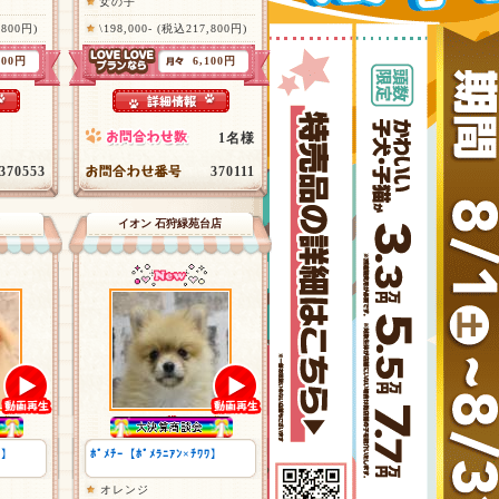
女の子
,800円)
\198,000- (税込217,800円)
500円
6,100円
1名様
370553
370111
イオン 石狩緑苑台店
ﾜ】
ﾎﾟﾒﾁｰ【ﾎﾟﾒﾗﾆｱﾝ×ﾁﾜﾜ】
オレンジ