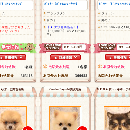
【ﾎﾟﾒﾗﾆｱﾝ×ﾁﾜﾜ】
ﾎﾟﾒﾁｰ【ﾎﾟﾒﾗﾆｱﾝ×ﾁﾜﾜ】
ﾎﾟﾒﾁｰ【ﾎﾟﾒﾗﾆｱﾝ×ﾁﾜ
ーム
ブラックタン
フォーン
子
男の子
男の子
い家族が決まりました
【★ 大決算商談会！】
\128,000- (税込140
せになってね♪
【98,000円】
(税込107,800
円)
5,000円
5,
1名様
1名様
363118
366688
ららぽーと海老名店
Coaska Bayside横須賀店
ＭＥＧＡドン・キホーテ