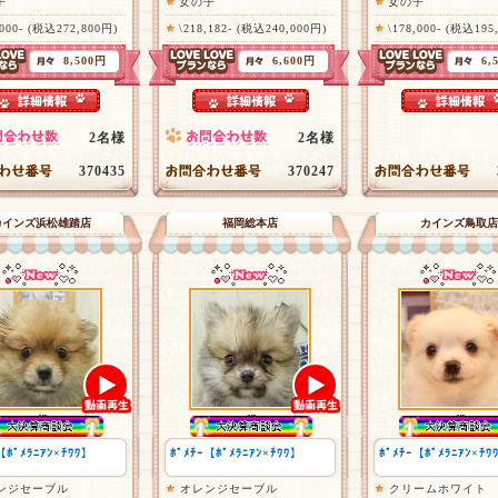
子
女の子
女の子
,000- (税込272,800円)
\218,182- (税込240,000円)
\178,000- (税込195
8,500円
6,600円
6,
2名様
2名様
370435
370247
カインズ浜松雄踏店
福岡総本店
カインズ鳥取店
【ﾎﾟﾒﾗﾆｱﾝ×ﾁﾜﾜ】
ﾎﾟﾒﾁｰ【ﾎﾟﾒﾗﾆｱﾝ×ﾁﾜﾜ】
ﾎﾟﾒﾁｰ【ﾎﾟﾒﾗﾆｱﾝ×ﾁﾜ
ンジセーブル
オレンジセーブル
クリームホワイト