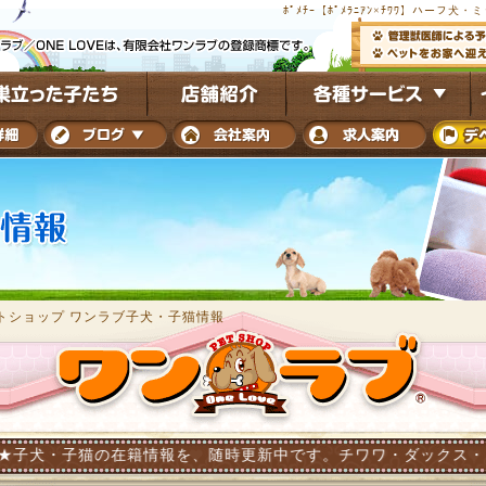
ﾎﾟﾒﾁｰ【ﾎﾟﾒﾗﾆｱﾝ×ﾁﾜﾜ】ハー
トショップ ワンラブ子犬・子猫情報
猫の在籍情報を、随時更新中です。チワワ・ダックス・トイプードル