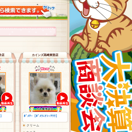
井店
カインズ高崎東部店
定
ﾜ】
ﾎﾟﾒﾁｰ【ﾎﾟﾒﾗﾆｱﾝ×ﾁﾜﾜ】
クリーム