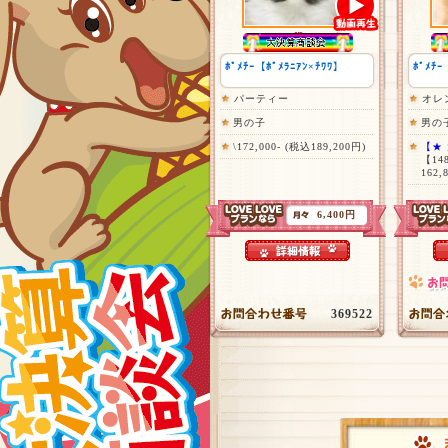
ﾎﾟﾒﾁｰ【ﾎﾟﾒﾗﾆｱﾝ×ﾁﾜﾜ】
ﾎﾟﾒﾁｰ
パーティー
オレ
男の子
男の
\172,000- (税込189,200円)
【★
【14
162,
6,400円
369522