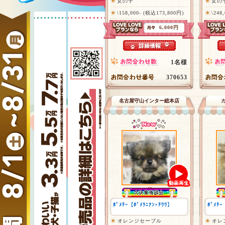
女の子
女の
\158,000- (税込173,800円)
\248
6,000円
1名様
370653
名古屋守山インター総本店
ﾎﾟﾒﾁｰ【ﾎﾟﾒﾗﾆｱﾝ×ﾁﾜﾜ】
ﾎﾟﾒﾁｰ
オレンジセーブル
オレ