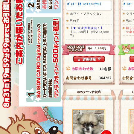
ﾎﾟﾒﾁｰ【ﾎﾟﾒﾗﾆｱﾝ×ﾁﾜﾜ】
ﾎﾟﾒﾁｰ
ホワイトブラックタン
クリ
男の子
男の
【★ 大決算商談会！】
新し
【30,000円】
(税込33,000
☆幸
円)
3,200円
10名様
364267
ゆめタウン佐賀店