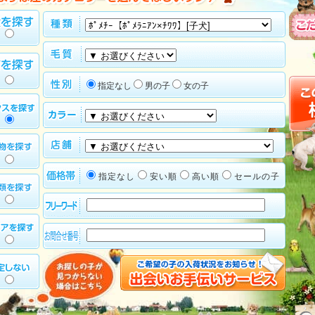
指定なし
男の子
女の子
指定なし
安い順
高い順
セールの子