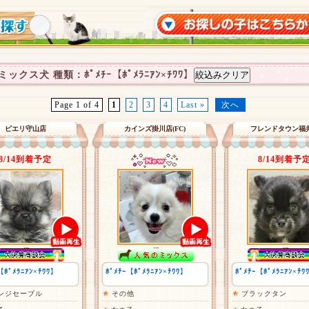
ックス犬 種類：ﾎﾟﾒﾁｰ【ﾎﾟﾒﾗﾆｱﾝ×ﾁﾜﾜ】
Page 1 of 4
1
2
3
4
Last »
次へ
ピエリ守山店
カインズ掛川店(FC)
フレンドタウン福
8/14到着予定
8/14到着予
【ﾎﾟﾒﾗﾆｱﾝ×ﾁﾜﾜ】
ﾎﾟﾒﾁｰ【ﾎﾟﾒﾗﾆｱﾝ×ﾁﾜﾜ】
ﾎﾟﾒﾁｰ【ﾎﾟﾒﾗﾆｱﾝ×ﾁﾜ
ンジセーブル
その他
ブラックタン