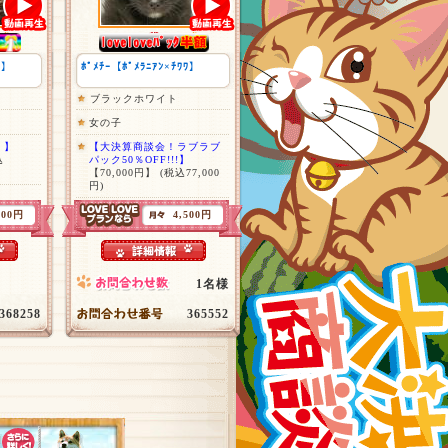
ﾜ】
ﾎﾟﾒﾁｰ【ﾎﾟﾒﾗﾆｱﾝ×ﾁﾜﾜ】
ブラックホワイト
女の子
！】
【大決算商談会！ラブラブ
込
パック50％OFF!!!】
【70,000円】
(税込77,000
円)
700円
4,500円
1名様
368258
365552