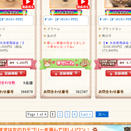
【ﾎﾟﾒﾗﾆｱﾝ×ﾁﾜﾜ】
ﾎﾟﾒﾁｰ【ﾎﾟﾒﾗﾆｱﾝ×ﾁﾜﾜ】
ﾎﾟﾒﾁｰ【ﾎﾟﾒﾗﾆｱﾝ×ﾁﾜ
ンジ
クリーム
ブラックタン
子
女の子
男の子
 大決算商談会！】
新しい家族が決まりました
【★ 大決算商談会
8,000円】
(税込
☆幸せになってね♪
【248,000円】
(税
800円)
272,800円)
6,400円
8,
9名様
366870
362507
Page 1 of 4
1
2
3
4
Last »
次へ