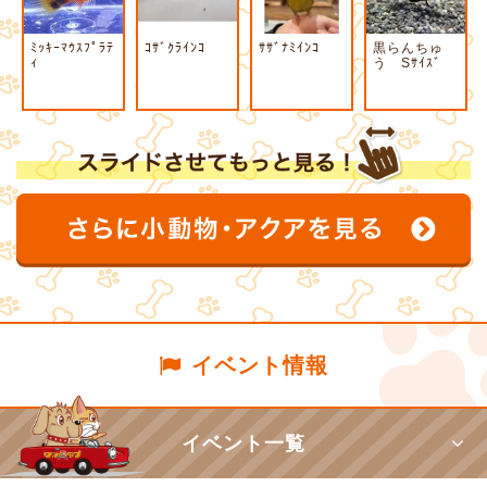
ﾐｯｷｰﾏｳｽﾌﾟﾗﾃ
ｺｻﾞｸﾗｲﾝｺ
ｻｻﾞﾅﾐｲﾝｺ
黒らんちゅ
ｨ
う Sｻｲｽﾞ
イベント情報
イベント一覧