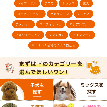
トイプードル
チワワ
ダックス
柴犬
ヨークシャテリア
ポメラニアン
ミックス
アメショー
スコティッシュ
ロシアンブルー
ノルウェージャン
マンチカン
メインクーン
※コミコミ価格の子犬子猫たち