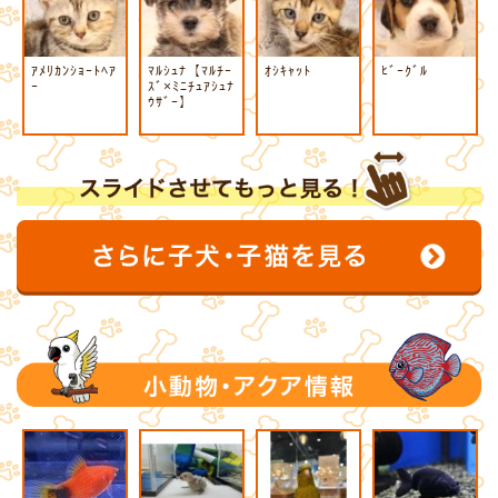
ｱﾒﾘｶﾝｼｮｰﾄﾍｱ
ﾏﾙｼｭﾅ【ﾏﾙﾁｰ
ｵｼｷｬｯﾄ
ﾋﾞｰｸﾞﾙ
ｰ
ｽﾞ×ﾐﾆﾁｭｱｼｭﾅ
ｳｻﾞｰ】